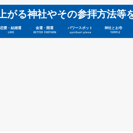
上がる神社やその参拝方法等
恋愛・結婚運
金運・開運
パワースポット
神社とお寺
LOVE
BETTER FORTURN
spiritual-place
TEMPLE