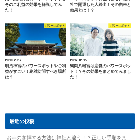
そのご利益の効果を解説してみ
社で開運した人続出！その由来と
た！
効果とは！？
パワースポット
パワースポット
2018.2.24
2017.12.15
明治神宮のパワースポットやご利
鶴岡八幡宮は恋愛のパワースポッ
益がすごい！絶対訪問すべき場所
ト！？その効果をまとめてみまし
は？
た！
最近の投稿
お寺の参拝する方法は神社と違う！？正しい手順をま