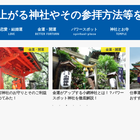
上がる神社やその参拝方法等
恋愛・結婚運
金運・開運
パワースポット
神社とお寺
LOVE
BETTER FORTURN
spiritual-place
TEMPLE
金運・開運
金運・開
運がアップする小網神社とは！？パワー
仕事運に絶大な開運効果あり！日枝神社
ポット神社を徹底解説！
おすすめの理由をまとめてみた！