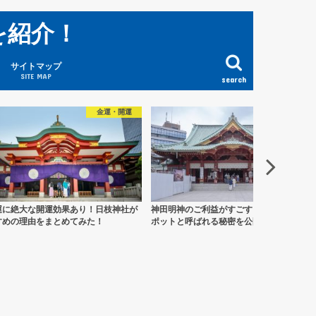
を紹介！
サイトマップ
SITE MAP
search
運
パワースポット
パ
が
神田明神のご利益がすごすぎる！パワース
明治神宮のパワースポットやご
ポットと呼ばれる秘密を公開！
い！絶対訪問すべき場所は？