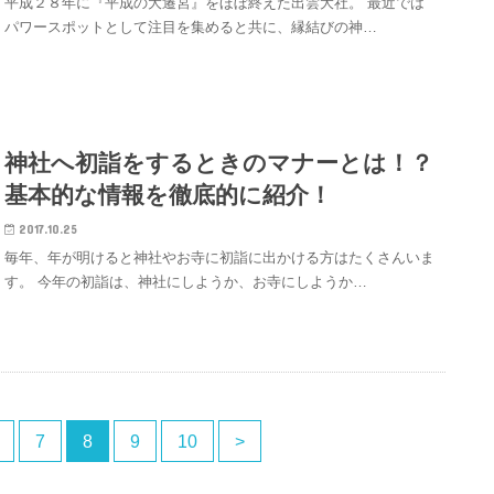
平成２８年に『平成の大遷宮』をほぼ終えた出雲大社。 最近では
パワースポットとして注目を集めると共に、縁結びの神…
神社へ初詣をするときのマナーとは！？
基本的な情報を徹底的に紹介！
2017.10.25
毎年、年が明けると神社やお寺に初詣に出かける方はたくさんいま
す。 今年の初詣は、神社にしようか、お寺にしようか…
7
8
9
10
>