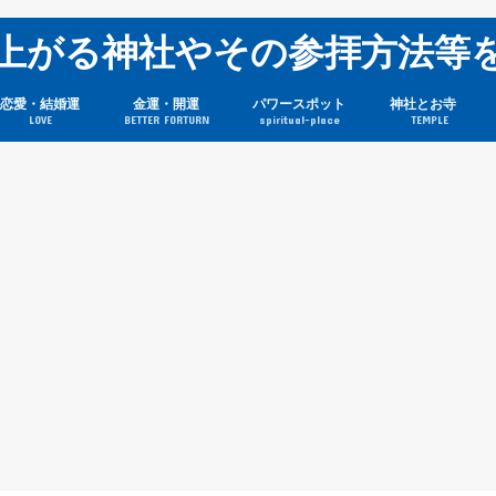
上がる神社やその参拝方法等
恋愛・結婚運
金運・開運
パワースポット
神社とお寺
LOVE
BETTER FORTURN
spiritual-place
TEMPLE