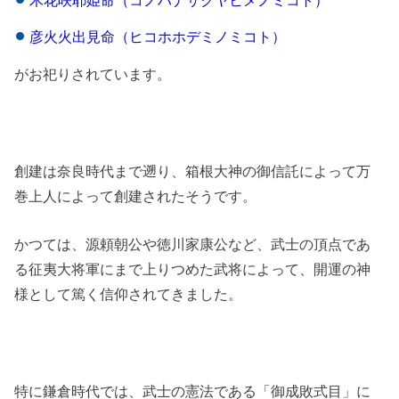
木花咲耶姫命（コノハナサクヤヒメノミコト）
彦火火出見命（ヒコホホデミノミコト）
がお祀りされています。
創建は奈良時代まで遡り、箱根大神の御信託によって万
巻上人によって創建されたそうです。
かつては、源頼朝公や徳川家康公など、武士の頂点であ
る征夷大将軍にまで上りつめた武将によって、開運の神
様として篤く信仰されてきました。
特に鎌倉時代では、武士の憲法である「御成敗式目」に